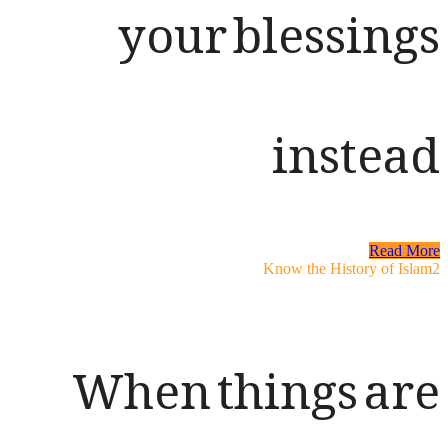
your blessin
inste
Rea
Know the History of
When things a