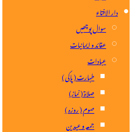
ار الافتاء
سوال پوچھیں
عقائد و ایمانیات
عبادات
طہارت ( پاکی )
صلاۃ ( نماز)
صوم ( روزہ )
جمعہ و عیدین