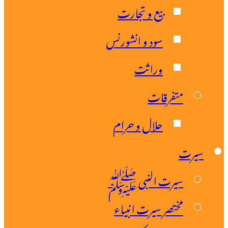
بیع و تجارت
سود و انشورنس
وراثت
متفرقات
حلال و حرام
یرت
سیرت النبی ﷺ
مختصر سیرت انبیاء