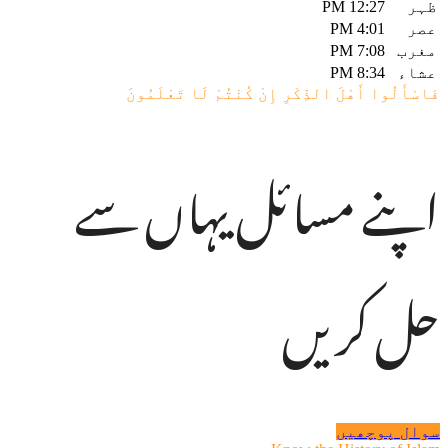
12:27 PM
4:01 PM
7:08 PM
8:34 PM
وا أَهْلَ الذِّكْرِ إِنْ كُنْتُمْ لَا تَعْلَمُونَ
ے مسائل یہاں سے
 کریں
پوچھیں