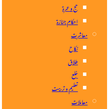
حج و عمرۃ
احکام جنازۃ
معاشرت
نکاح
طلاق
خلع
تعلیم و تربیت
معاملات