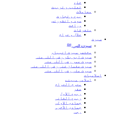
خلع
تعلیم و تربیت
معاملات
بیع و تجارت
سود و انشورنس
وراثت
متفرقات
حلال و حرام
یرت
سیرت النبی ﷺ
مختصر سیرت انبیاء
سیرت ابو بکر رضی اللہ عنہ
سیرت عمر رضی اللہ عنہ
سیرت عثمان غنی رضی اللہ عنہ
سیرت علی رضی اللہ عنہ
سلامیات
اسلامی مہینے
محرم الحرام
صفر
ربیع الاول
ربیع الثانی
جمادی الاولی
جمادی الآخرہ
رجب