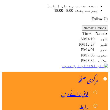
سجد محتسب ، دھلی انڈیا
یر سے ہفتہ 8:00 - 18:00
Fol
Namaz T
Time
4:19 AM
12:27 PM
4:01 PM
7:08 PM
8:34 PM
رکزی صفحہ
اپنی رائے دیں
رابطہ