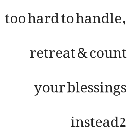
too hard to handl
retreat & cou
your blessin
instea