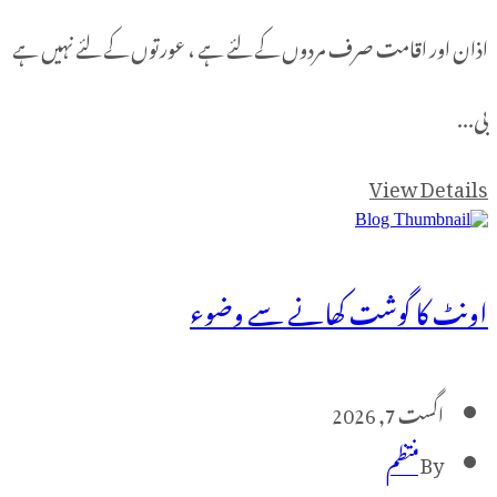
ور اقامت صرف مردوں کے لئے ہے ، عورتوں کے لئے نہیں ہے
View De
کا گوشت کھانے سے وضوء
ست 7, 2026
B
منتظم