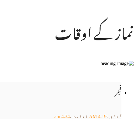
ز کے اوقات
جر
ذان :
4:19 AM
اقامت :
4:34 am