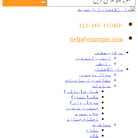
+(00) 123-34
help@example.co
رکزی صفحہ
اپنی رائے دیں
رابطہ
ار الافتاء
سوال پوچھیں
عقائد و ایمانیات
عبادات
طہارت ( پاکی )
صلاۃ ( نماز)
صوم ( روزہ )
جمعہ و عیدین
حج و عمرۃ
احکام جنازۃ
معاشرت
نکاح
طلاق