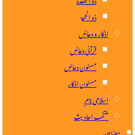
ذو الحجۃ
اذکار و دعائیں
قرآنی دعائیں
مسنون دعائیں
مسنون اذکار
اسلامی نام
منتخب احادیث
ضامین