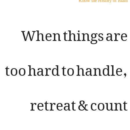
Know the History o
When things a
too hard to handl
retreat & cou