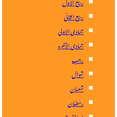
ربیع الاول
ربیع الثانی
جمادی الاولی
جمادی الآخرہ
رجب
شوال
شعبان
رمضان
ذو القعدۃ